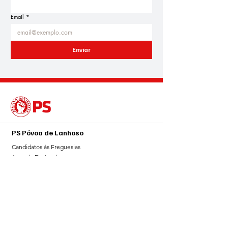
Email
*
Enviar
PS Póvoa de Lanhoso
Candidatos às Freguesias
Agenda Eleitoral
Blogue
Notícias
Sala de Imprensa
Galeria
Contributos
Contacto