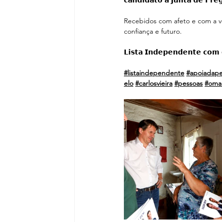
𝗰𝗮𝗻𝗱𝗶𝗱𝗮𝘁𝗼 𝗮̀ 𝗝𝘂𝗻𝘁𝗮 𝗱𝗲
Recebidos com afeto e com a v
confiança e futuro.
𝗟𝗶𝘀𝘁𝗮 𝗜𝗻𝗱𝗲𝗽𝗲𝗻𝗱𝗲𝗻𝘁𝗲 𝗰𝗼𝗺 𝗼
#listaindependente
#apoiadapel
elo
#carlosvieira
#pessoas
#oma