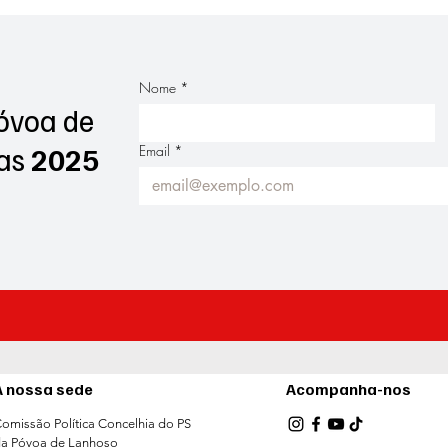
Frederico Castro marcou
Frederic
presença na feira semanal
reconqu
da Póvoa de Lanhoso
Municip
Nome
*
“Fazer 
óvoa de
Quem!"
as
2025
Email
*
A nossa sede
Acompanha-nos
omissão Política Concelhia do PS
a Póvoa de Lanhoso