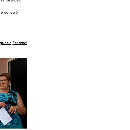
to das pessoas.
e constrói 
guesia
#serzed