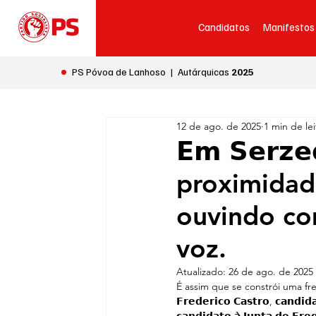
Candidatos
Manifestos
•
PS Póvoa de Lanhoso | Autárquicas
2025
12 de ago. de 2025
1 min de lei
𝗘𝗺 𝗦𝗲𝗿𝘇
proximidad
ouvindo co
voz.
Atualizado:
26 de ago. de 2025
É assim que se constrói uma fr
𝗙𝗿𝗲𝗱𝗲𝗿𝗶𝗰𝗼 𝗖𝗮𝘀𝘁𝗿𝗼, 𝗰𝗮𝗻𝗱𝗶𝗱