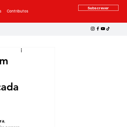
Subscrever
s
Contributos
com
cada
𝗿𝗮, 