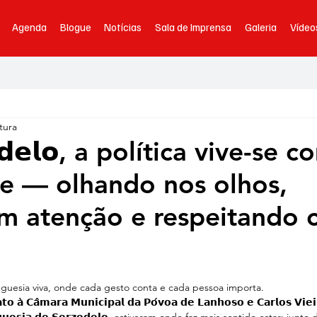
Agenda
Blogue
Notícias
Sala de Imprensa
Galeria
Vídeo
tura
𝗲𝗱𝗲𝗹𝗼, a política vive-se 
e — olhando nos olhos,
m atenção e respeitando 
eguesia viva, onde cada gesto conta e cada pessoa importa.
𝘁𝗼 𝗮̀ 𝗖𝗮̂𝗺𝗮𝗿𝗮 𝗠𝘂𝗻𝗶𝗰𝗶𝗽𝗮𝗹 𝗱𝗮 𝗣𝗼́𝘃𝗼𝗮 𝗱𝗲 𝗟𝗮𝗻𝗵𝗼𝘀𝗼 𝗲 𝗖𝗮𝗿𝗹𝗼𝘀 𝗩𝗶𝗲𝗶