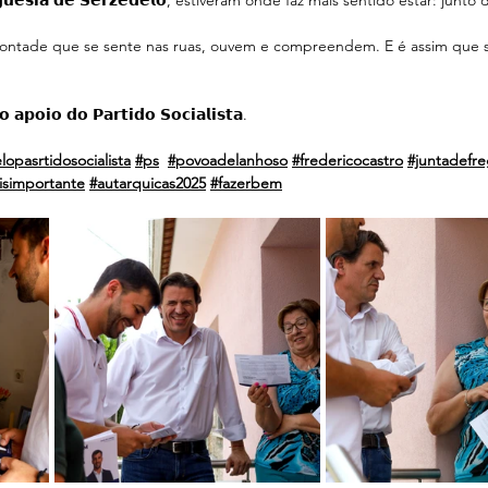
 𝗙𝗿𝗲𝗴𝘂𝗲𝘀𝗶𝗮 𝗱𝗲 𝗦𝗲𝗿𝘇𝗲𝗱𝗲𝗹𝗼, estiveram onde faz mais sentido estar: jun
ontade que se sente nas ruas, ouvem e compreendem. E é assim que s
 𝗮𝗽𝗼𝗶𝗼 𝗱𝗼 𝗣𝗮𝗿𝘁𝗶𝗱𝗼 𝗦𝗼𝗰𝗶𝗮𝗹𝗶𝘀𝘁𝗮.
opasrtidosocialista
#ps
#povoadelanhoso
#fredericocastro
#juntadefre
isimportante
#autarquicas2025
#fazerbem