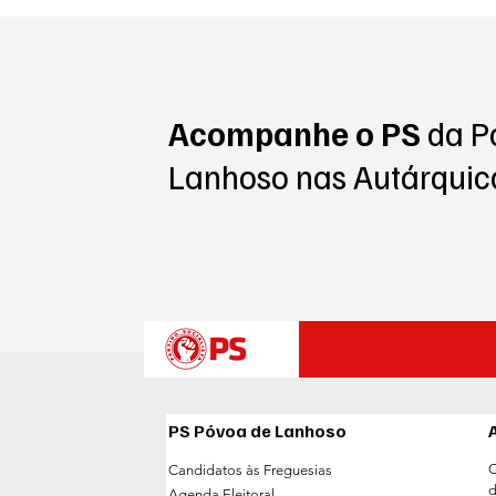
Frederico Castro e António
Queirós tomam posse para
novo mandato autárquico
Acompanhe o PS
da P
Lanhoso
nas Autárquic
PS Póvoa de Lanhoso
C
Candidatos às Freguesias
d
Agenda Eleitoral