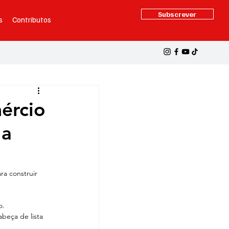
Subscrever
s
Contributos
ércio
 a
a construir 
o.
beça de lista 