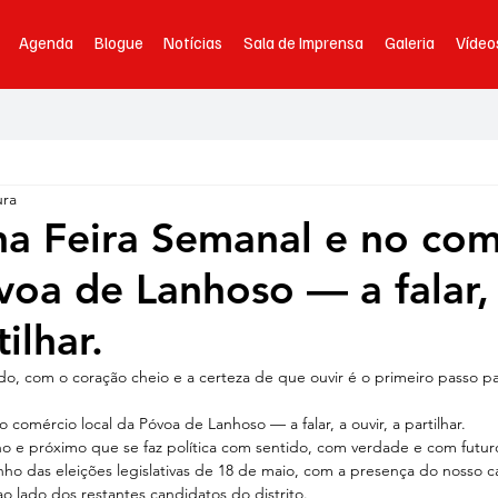
Agenda
Blogue
Notícias
Sala de Imprensa
Galeria
Vídeo
ura
na Feira Semanal e no com
voa de Lanhoso — a falar,
tilhar.
 com o coração cheio e a certeza de que ouvir é o primeiro passo par
 comércio local da Póvoa de Lanhoso — a falar, a ouvir, a partilhar.
no e próximo que se faz política com sentido, com verdade e com futur
ho das eleições legislativas de 18 de maio, com a presença do nosso ca
ao lado dos restantes candidatos do distrito.