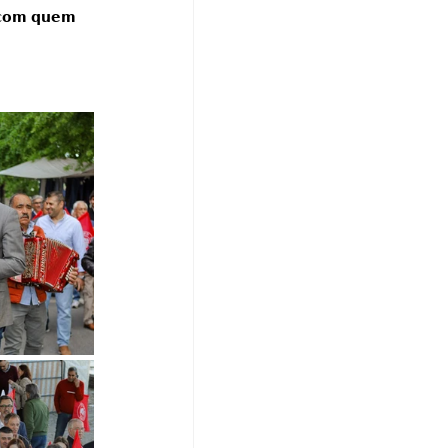
 𝗰𝗼𝗺 𝗾𝘂𝗲𝗺 