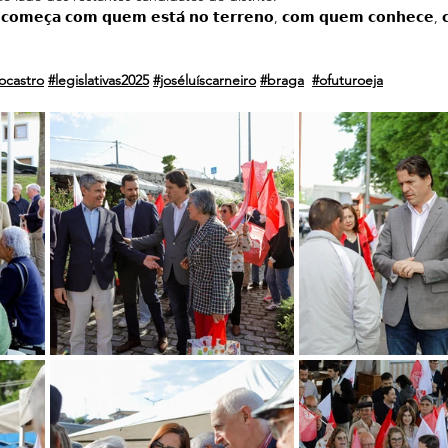
𝗲 𝗰𝗼𝗺𝗲𝗰̧𝗮 𝗰𝗼𝗺 𝗾𝘂𝗲𝗺 𝗲𝘀𝘁𝗮́ 𝗻𝗼 𝘁𝗲𝗿𝗿𝗲𝗻𝗼, 𝗰𝗼𝗺 𝗾𝘂𝗲𝗺 𝗰𝗼𝗻𝗵𝗲𝗰𝗲,
ocastro
#legislativas2025
#joséluíscarneiro
#braga
#ofuturoeja