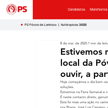
Candidatos
Manifestos
•
PS Póvoa de Lanhoso | Autárquicas
2025
8 de mai. de 2025
1 min de leit
Estivemos 
local da Pó
ouvir, a par
Hoje começámos o dia bem cedo,
soluções.
Estivemos na Feira Semanal e no
É neste contacto direto, genuí
Esta foi mais uma ação no camin
por Braga, José Luís Carneiro, 