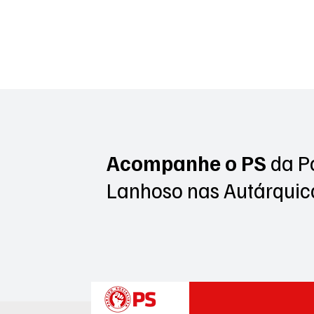
Frederico Castro e António
Queirós tomam posse para
novo mandato autárquico
Acompanhe o PS
da P
Lanhoso
nas Autárquic