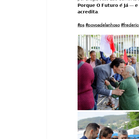
𝗣𝗼𝗿𝗾𝘂𝗲 𝗢 𝗙𝘂𝘁𝘂𝗿𝗼 𝗲́ 𝗝𝗮́ — 
𝗮𝗰𝗿𝗲𝗱𝗶𝘁𝗮.
#ps
#povoadelanhoso
#frederic