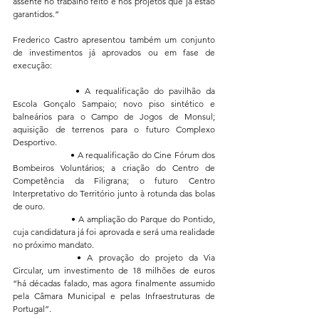
assente no trabalho feito e nos projetos que já estão 
garantidos.”
Frederico Castro apresentou também um conjunto 
de investimentos já aprovados ou em fase de 
execução:
		• A requalificação do pavilhão da 
Escola Gonçalo Sampaio; novo piso sintético e 
balneários para o Campo de Jogos de Monsul; 
aquisição de terrenos para o futuro Complexo 
Desportivo.
		• A requalificação do Cine Fórum dos 
Bombeiros Voluntários; a criação do Centro de 
Competência da Filigrana; o futuro Centro 
Interpretativo do Território junto à rotunda das bolas 
de ouro.
		• A ampliação do Parque do Pontido, 
cuja candidatura já foi aprovada e será uma realidade 
no próximo mandato.
		• A provação do projeto da Via 
Circular, um investimento de 18 milhões de euros 
“há décadas falado, mas agora finalmente assumido 
pela Câmara Municipal e pelas Infraestruturas de 
Portugal”.