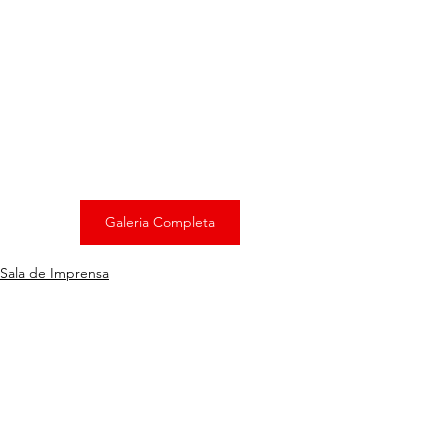
Galeria Completa
Sala de Imprensa
Noticias
Voltar á Home