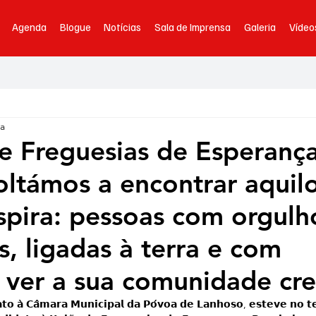
Agenda
Blogue
Notícias
Sala de Imprensa
Galeria
Vídeo
ra
e Freguesias de Esperanç
oltámos a encontrar aquil
spira: pessoas com orgulh
s, ligadas à terra e com
 ver a sua comunidade cre
𝗮𝘁𝗼 𝗮̀ 𝗖𝗮̂𝗺𝗮𝗿𝗮 𝗠𝘂𝗻𝗶𝗰𝗶𝗽𝗮𝗹 𝗱𝗮 𝗣𝗼́𝘃𝗼𝗮 𝗱𝗲 𝗟𝗮𝗻𝗵𝗼𝘀𝗼, 𝗲𝘀𝘁𝗲𝘃𝗲 𝗻𝗼 𝘁