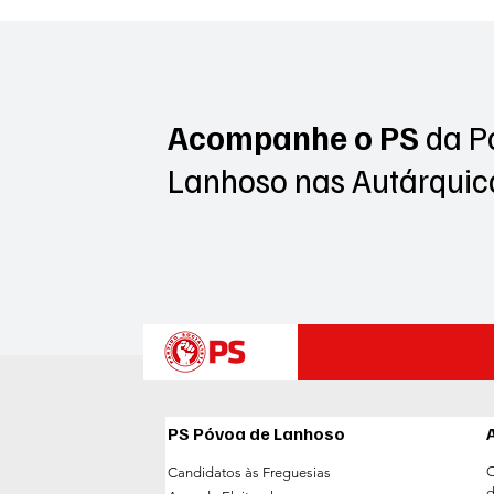
Frederico Castro e António
Queirós tomam posse para
novo mandato autárquico
Acompanhe o PS
da P
Lanhoso
nas Autárquic
PS Póvoa de Lanhoso
C
Candidatos às Freguesias
d