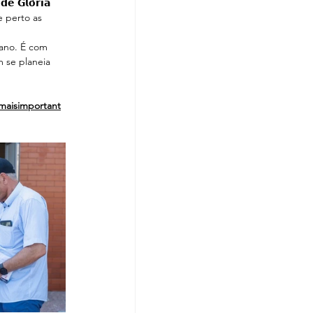
𝗲 𝗚𝗹𝗼́𝗿𝗶𝗮 
 de perto as 
iano. É com 
 se planeia 
maisimportant