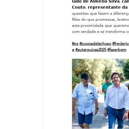
𝗹𝗮𝗱𝗼 𝗱𝗲 𝗔𝗹𝗺𝗲𝗻𝗼 𝗦𝗶𝗹𝘃𝗮, 𝗰𝗮𝗻
𝗖𝗼𝘂𝘁𝗼, 𝗿𝗲𝗽𝗿𝗲𝘀𝗲𝗻𝘁𝗮𝗻𝘁𝗲
questões que fazem a diferença
Mais do que promessas, levámos
esta proximidade que queremos
com verdade e se transforma c
#ps
#povoadelanhoso
#frederic
e
#autarquicas2025
#fazerbem