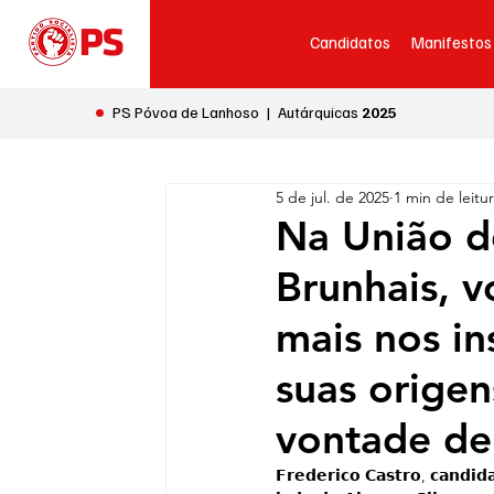
Candidatos
Manifestos
•
PS Póvoa de Lanhoso | Autárquicas
2025
5 de jul. de 2025
1 min de leitu
Na União d
Brunhais, v
mais nos in
suas origen
vontade de
𝗙𝗿𝗲𝗱𝗲𝗿𝗶𝗰𝗼 𝗖𝗮𝘀𝘁𝗿𝗼, 𝗰𝗮𝗻𝗱𝗶𝗱