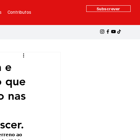
Subscrever
s
Contributos
a e
o que
o nas
scer.
𝗲𝗿𝗿𝗲𝗻𝗼 𝗮𝗼 