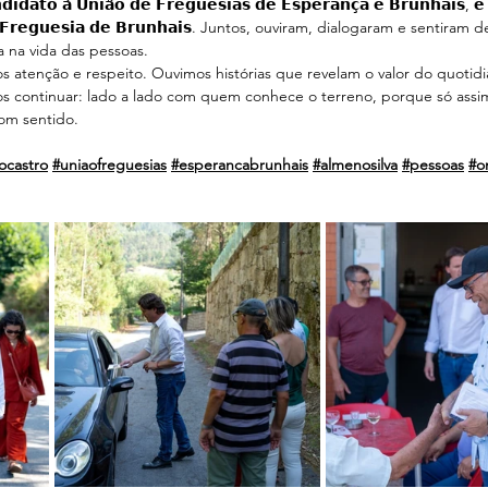
𝗶𝗱𝗮𝘁𝗼 𝗮̀ 𝗨𝗻𝗶𝗮̃𝗼 𝗱𝗲 𝗙𝗿𝗲𝗴𝘂𝗲𝘀𝗶𝗮𝘀 𝗱𝗲 𝗘𝘀𝗽𝗲𝗿𝗮𝗻𝗰̧𝗮 𝗲 𝗕𝗿𝘂𝗻𝗵𝗮𝗶𝘀, 𝗲 
 𝗱𝗮 𝗙𝗿𝗲𝗴𝘂𝗲𝘀𝗶𝗮 𝗱𝗲 𝗕𝗿𝘂𝗻𝗵𝗮𝗶𝘀. Juntos, ouviram, dialogaram e sentiram
 na vida das pessoas.
 atenção e respeito. Ouvimos histórias que revelam o valor do quotid
 continuar: lado a lado com quem conhece o terreno, porque só assim
om sentido.
ocastro
#uniaofreguesias
#esperancabrunhais
#almenosilva
#pessoas
#o