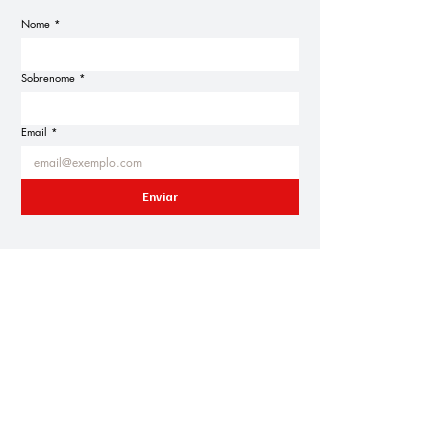
Nome
*
Sobrenome
*
Email
*
Enviar
PS Póvoa de Lanhoso
Candidatos às Freguesias
Agenda Eleitoral
Blogue
Notícias