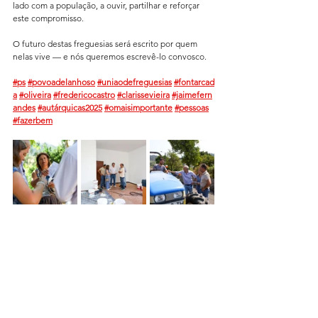
lado com a população, a ouvir, partilhar e reforçar 
este compromisso.
O futuro destas freguesias será escrito por quem 
nelas vive — e nós queremos escrevê-lo convosco.
#ps
#povoadelanhoso
#uniaodefreguesias
#fontarcad
a
#oliveira
#fredericocastro
#clarissevieira
#jaimefern
andes
#autárquicas2025
#omaisimportante
#pessoas
#fazerbem