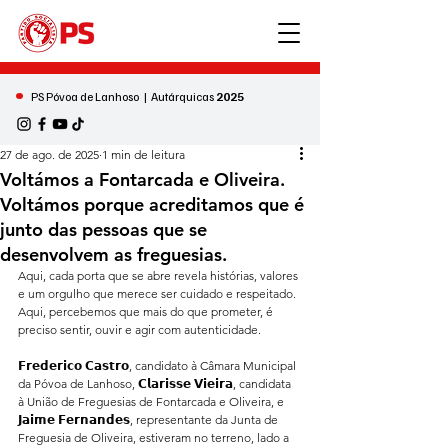
•
PS Póvoa de Lanhoso | Autárquicas
2025
27 de ago. de 2025
1 min de leitura
Voltámos a Fontarcada e Oliveira.
Voltámos porque acreditamos que é
junto das pessoas que se
desenvolvem as freguesias.
Aqui, cada porta que se abre revela histórias, valores 
e um orgulho que merece ser cuidado e respeitado.
Aqui, percebemos que mais do que prometer, é 
preciso sentir, ouvir e agir com autenticidade.
𝗙𝗿𝗲𝗱𝗲𝗿𝗶𝗰𝗼 𝗖𝗮𝘀𝘁𝗿𝗼, candidato à Câmara Municipal 
da Póvoa de Lanhoso, 𝗖𝗹𝗮𝗿𝗶𝘀𝘀𝗲 𝗩𝗶𝗲𝗶𝗿𝗮, candidata 
à União de Freguesias de Fontarcada e Oliveira, e 
𝗝𝗮𝗶𝗺𝗲 𝗙𝗲𝗿𝗻𝗮𝗻𝗱𝗲𝘀, representante da Junta de 
Freguesia de Oliveira, estiveram no terreno, lado a 