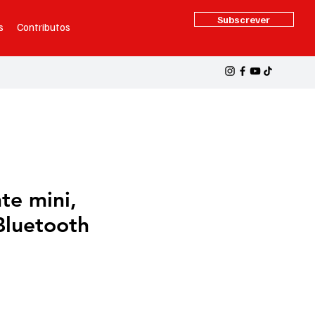
Subscrever
s
Contributos
nte mini,
 Bluetooth
reço
romocional