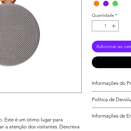
Quantidade
*
Adicionar ao car
Informações do P
Estes são os detalhe
Política de Devo
adicionar informaçõe
instruções e mais. E
Sou uma Política de
escrever o que torna
Informações de E
ótimo espaço para in
seus clientes podem 
. Este é um ótimo lugar para
caso estejam insatis
r a atenção dos visitantes. Descreva
Sou uma Política de 
política de reembols