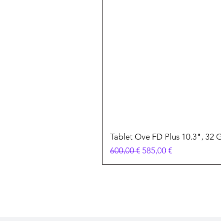
Tablet Ove FD Plus 10.3", 32 
Preço normal
Preço promocional
600,00 €
585,00 €