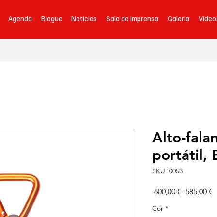
Agenda
Blogue
Notícias
Sala de Imprensa
Galeria
Vídeo
Alto-fala
portátil,
SKU: 0053
Preço
P
 600,00 € 
585,00 €
normal
p
Cor
*