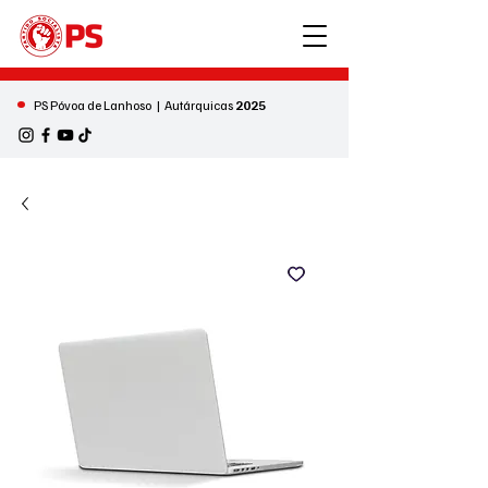
•
PS Póvoa de Lanhoso | Autárquicas
2025