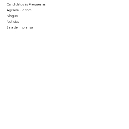
Candidatos às Freguesias
Agenda Eleitoral
Blogue
Notícias
Sala de Imprensa
Galeria
Contributos
Contacto
A nossa sede
Comissão Política Concelhia do PS
da Póvoa de Lanhoso
Contactar
Acompanha-nos
Política de Privacidade