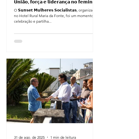
𝗨𝗻𝗶𝗮̃𝗼, 𝗳𝗼𝗿𝗰̧𝗮 𝗲 𝗹𝗶𝗱𝗲𝗿𝗮𝗻𝗰̧𝗮 𝗻𝗼 𝗳𝗲𝗺𝗶𝗻𝗶𝗻𝗼
O 𝗦𝘂𝗻𝘀𝗲𝘁 𝗠𝘂𝗹𝗵𝗲𝗿𝗲𝘀 𝗦𝗼𝗰𝗶𝗮𝗹𝗶𝘀𝘁𝗮𝘀, organizado
no Hotel Rural Maria da Fonte, foi um momento de
celebração e partilha...
31 de ago. de 2025
1 min de leitura