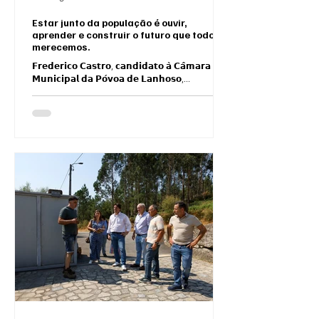
Estar junto da população é ouvir,
aprender e construir o futuro que todos
merecemos.
𝗙𝗿𝗲𝗱𝗲𝗿𝗶𝗰𝗼 𝗖𝗮𝘀𝘁𝗿𝗼, 𝗰𝗮𝗻𝗱𝗶𝗱𝗮𝘁𝗼 𝗮̀ 𝗖𝗮̂𝗺𝗮𝗿𝗮
𝗠𝘂𝗻𝗶𝗰𝗶𝗽𝗮𝗹 𝗱𝗮 𝗣𝗼́𝘃𝗼𝗮 𝗱𝗲 𝗟𝗮𝗻𝗵𝗼𝘀𝗼,...