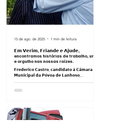
15 de ago. de 2025
1 min de leitura
𝗘𝗺 𝗩𝗲𝗿𝗶𝗺, 𝗙𝗿𝗶𝗮𝗻𝗱𝗲 𝗲 𝗔𝗷𝘂𝗱𝗲,
encontramos histórias de trabalho, união
e orgulho nas nossas raízes.
𝗙𝗿𝗲𝗱𝗲𝗿𝗶𝗰𝗼 𝗖𝗮𝘀𝘁𝗿𝗼, 𝗰𝗮𝗻𝗱𝗶𝗱𝗮𝘁𝗼 𝗮̀ 𝗖𝗮̂𝗺𝗮𝗿𝗮
𝗠𝘂𝗻𝗶𝗰𝗶𝗽𝗮𝗹 𝗱𝗮 𝗣𝗼́𝘃𝗼𝗮 𝗱𝗲 𝗟𝗮𝗻𝗵𝗼𝘀𝗼,...