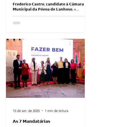
participativa e determinada em 𝗙𝗔𝗭𝗘𝗥
𝗙𝗿𝗲𝗱𝗲𝗿𝗶𝗰𝗼 𝗖𝗮𝘀𝘁𝗿𝗼, 𝗰𝗮𝗻𝗱𝗶𝗱𝗮𝘁𝗼 𝗮̀ 𝗖𝗮̂𝗺𝗮𝗿𝗮
𝗕𝗘𝗠.
𝗠𝘂𝗻𝗶𝗰𝗶𝗽𝗮𝗹 𝗱𝗮 𝗣𝗼́𝘃𝗼𝗮 𝗱𝗲 𝗟𝗮𝗻𝗵𝗼𝘀𝗼, e...
15 de set. de 2025
1 min de leitura
𝗔𝘀 𝟳 𝗠𝗮𝗻𝗱𝗮𝘁𝗮́𝗿𝗶𝗮𝘀