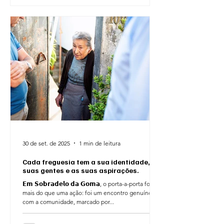
30 de set. de 2025
1 min de leitura
Cada freguesia tem a sua identidade, as
suas gentes e as suas aspirações.
𝗘𝗺 𝗦𝗼𝗯𝗿𝗮𝗱𝗲𝗹𝗼 𝗱𝗮 𝗚𝗼𝗺𝗮, o porta-a-porta foi
mais do que uma ação: foi um encontro genuíno
com a comunidade, marcado por...