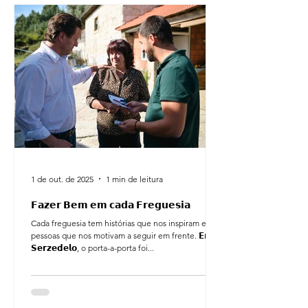
1 de out. de 2025
1 min de leitura
𝗙𝗮𝘇𝗲𝗿 𝗕𝗲𝗺 𝗲𝗺 𝗰𝗮𝗱𝗮 𝗙𝗿𝗲𝗴𝘂𝗲𝘀𝗶𝗮
Cada freguesia tem histórias que nos inspiram e
pessoas que nos motivam a seguir em frente. 𝗘𝗺
𝗦𝗲𝗿𝘇𝗲𝗱𝗲𝗹𝗼, o porta-a-porta foi...