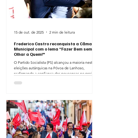
15 de out. de 2025
2 min de leitura
Frederico Castro reconquista a Câmara
Municipal com o lema “Fazer Bem sem
Olhar a Quem!"
O Partido Socialista (PS) alcançou a maioria nestas
eleições autárquicas na Póvoa de Lanhoso,
reafirmando a confiança dos povoenses no projeto
liderado por Frederico Castro e António Queirós,
candidato à Câmara Municipal e à Assembleia
Municipal, respetivamente. O PS obteve 51,84%
dos votos válidos, correspondendo a 8.307 votos ,
elegendo 4 vereadores e garantindo a continuidade
do projeto socialista na liderança do município.
Frederico Castro foi reeleito Presidente da Câ