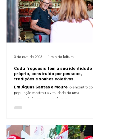
3 de out. de 2025
1 min de leitura
Cada freguesia tem a sua identidade
própria, construída por pessoas,
tradições e sonhos coletivos.
𝗘𝗺 𝗔́𝗴𝘂𝗮𝘀 𝗦𝗮𝗻𝘁𝗮𝘀 𝗲 𝗠𝗼𝘂𝗿𝗲, o encontro com a
população mostrou a vitalidade de uma
comunidade que quer participar e ter...