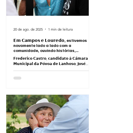
20 de ago. de 2025
1 min de leitura
𝗘𝗺 𝗖𝗮𝗺𝗽𝗼𝘀 𝗲 𝗟𝗼𝘂𝗿𝗲𝗱𝗼, estivemos
novamente lado a lado com a
comunidade, ouvindo histórias,
partilhando preocupações e conhecendo
𝗙𝗿𝗲𝗱𝗲𝗿𝗶𝗰𝗼 𝗖𝗮𝘀𝘁𝗿𝗼, 𝗰𝗮𝗻𝗱𝗶𝗱𝗮𝘁𝗼 𝗮̀ 𝗖𝗮̂𝗺𝗮𝗿𝗮
melhor cada espaço que dá vida a esta
𝗠𝘂𝗻𝗶𝗰𝗶𝗽𝗮𝗹 𝗱𝗮 𝗣𝗼́𝘃𝗼𝗮 𝗱𝗲 𝗟𝗮𝗻𝗵𝗼𝘀𝗼, 𝗝𝗼𝘀𝗲́...
União de Freguesia