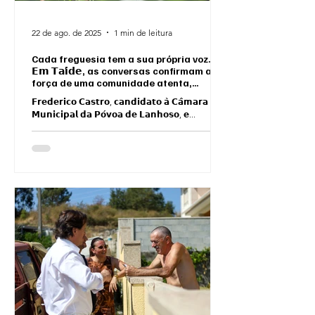
22 de ago. de 2025
1 min de leitura
Cada freguesia tem a sua própria voz.
𝗘𝗺 𝗧𝗮𝗶́𝗱𝗲, as conversas confirmam a
força de uma comunidade atenta,
participativa e cheia de vontade de
𝗙𝗿𝗲𝗱𝗲𝗿𝗶𝗰𝗼 𝗖𝗮𝘀𝘁𝗿𝗼, 𝗰𝗮𝗻𝗱𝗶𝗱𝗮𝘁𝗼 𝗮̀ 𝗖𝗮̂𝗺𝗮𝗿𝗮
𝗙𝗔𝗭𝗘𝗥 𝗕𝗘𝗠.
𝗠𝘂𝗻𝗶𝗰𝗶𝗽𝗮𝗹 𝗱𝗮 𝗣𝗼́𝘃𝗼𝗮 𝗱𝗲 𝗟𝗮𝗻𝗵𝗼𝘀𝗼, 𝗲...