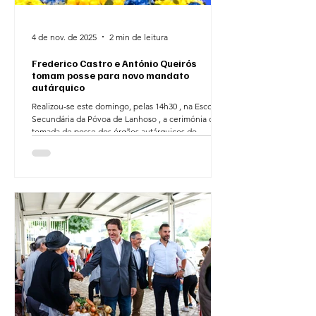
4 de nov. de 2025
2 min de leitura
Frederico Castro e António Queirós
tomam posse para novo mandato
autárquico
Realizou-se este domingo, pelas 14h30 , na Escola
Secundária da Póvoa de Lanhoso , a cerimónia de
tomada de posse dos órgãos autárquicos do
Município da Póvoa de Lanhoso , marcando o início
de um novo ciclo político no Concelho. O ato
solene assinalou a tomada de posse de Frederico
Castro como Presidente da Câmara Municipal da
Póvoa de Lanhoso , que renovou o seu
compromisso com o Concelho e com os Povenses,
e dos restantes membros que compõem o
executivo municipal. Na mesma