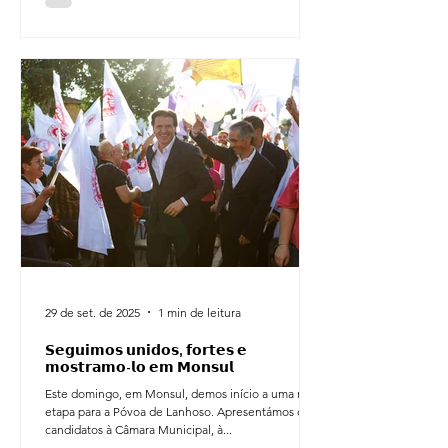
29 de set. de 2025
1 min de leitura
𝗦𝗲𝗴𝘂𝗶𝗺𝗼𝘀 𝘂𝗻𝗶𝗱𝗼𝘀, 𝗳𝗼𝗿𝘁𝗲𝘀 𝗲
𝗺𝗼𝘀𝘁𝗿𝗮𝗺𝗼-𝗹𝗼 𝗲𝗺 𝗠𝗼𝗻𝘀𝘂𝗹
Este domingo, em Monsul, demos início a uma nova
etapa para a Póvoa de Lanhoso. Apresentámos os
candidatos à Câmara Municipal, à...