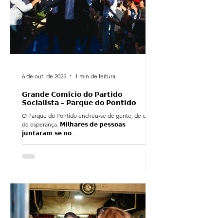
6 de out. de 2025
1 min de leitura
𝗚𝗿𝗮𝗻𝗱𝗲 𝗖𝗼𝗺𝗶́𝗰𝗶𝗼 𝗱𝗼 𝗣𝗮𝗿𝘁𝗶𝗱𝗼
𝗦𝗼𝗰𝗶𝗮𝗹𝗶𝘀𝘁𝗮 – 𝗣𝗮𝗿𝗾𝘂𝗲 𝗱𝗼 𝗣𝗼𝗻𝘁𝗶𝗱𝗼
O Parque do Pontido encheu-se de gente, de cor e
de esperança. 𝗠𝗶𝗹𝗵𝗮𝗿𝗲𝘀 𝗱𝗲 𝗽𝗲𝘀𝘀𝗼𝗮𝘀
𝗷𝘂𝗻𝘁𝗮𝗿𝗮𝗺-𝘀𝗲 𝗻𝗼...