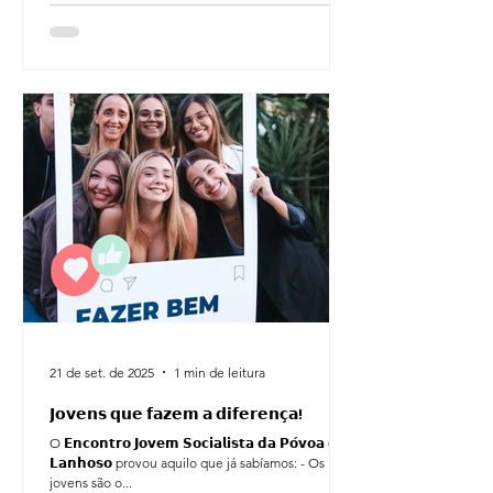
21 de set. de 2025
1 min de leitura
𝗝𝗼𝘃𝗲𝗻𝘀 𝗾𝘂𝗲 𝗳𝗮𝘇𝗲𝗺 𝗮 𝗱𝗶𝗳𝗲𝗿𝗲𝗻𝗰̧𝗮!
O 𝗘𝗻𝗰𝗼𝗻𝘁𝗿𝗼 𝗝𝗼𝘃𝗲𝗺 𝗦𝗼𝗰𝗶𝗮𝗹𝗶𝘀𝘁𝗮 𝗱𝗮 𝗣𝗼́𝘃𝗼𝗮 𝗱𝗲
𝗟𝗮𝗻𝗵𝗼𝘀𝗼 provou aquilo que já sabíamos: - Os
jovens são o...