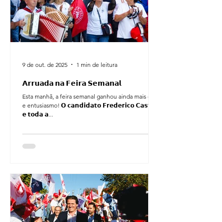
9 de out. de 2025
1 min de leitura
𝗔𝗿𝗿𝘂𝗮𝗱𝗮 𝗻𝗮 𝗙𝗲𝗶𝗿𝗮 𝗦𝗲𝗺𝗮𝗻𝗮𝗹
Esta manhã, a feira semanal ganhou ainda mais cor
e entusiasmo! 𝗢 𝗰𝗮𝗻𝗱𝗶𝗱𝗮𝘁𝗼 𝗙𝗿𝗲𝗱𝗲𝗿𝗶𝗰𝗼 𝗖𝗮𝘀𝘁𝗿𝗼
𝗲 𝘁𝗼𝗱𝗮 𝗮...