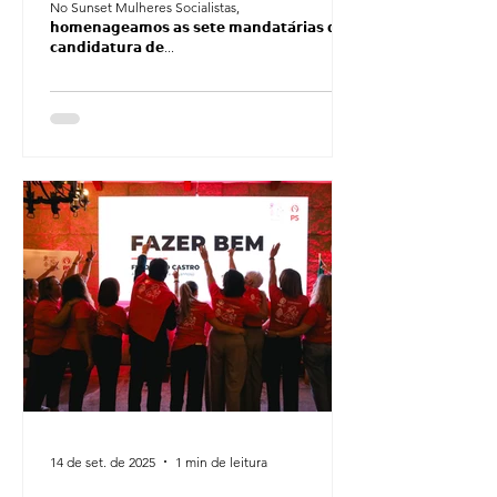
No Sunset Mulheres Socialistas,
𝗵𝗼𝗺𝗲𝗻𝗮𝗴𝗲𝗮𝗺𝗼𝘀 𝗮𝘀 𝘀𝗲𝘁𝗲 𝗺𝗮𝗻𝗱𝗮𝘁𝗮́𝗿𝗶𝗮𝘀 𝗱𝗮
𝗰𝗮𝗻𝗱𝗶𝗱𝗮𝘁𝘂𝗿𝗮 𝗱𝗲...
14 de set. de 2025
1 min de leitura