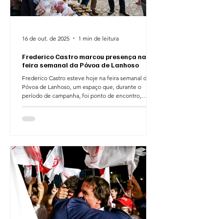
16 de out. de 2025
1 min de leitura
Frederico Castro marcou presença na
feira semanal da Póvoa de Lanhoso
Frederico Castro esteve hoje na feira semanal da
Póvoa de Lanhoso, um espaço que, durante o
período de campanha, foi ponto de encontro,
escuta e partilha com os povoenses. Com a mesma
postura de proximidade e disponibilidade de
sempre, a presença na feira simboliza o
compromisso de continuar junto das pessoas,
ouvindo-as e trabalhando diariamente por um
concelho melhor. A política faz-se com presença,
diálogo e ação — e é com essa dedicação e
humildade que continuará a ser fe