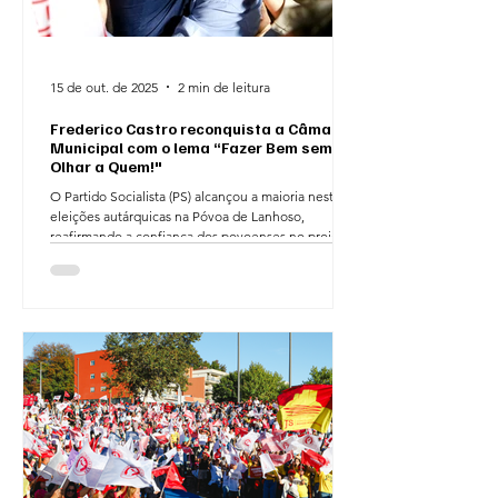
15 de out. de 2025
2 min de leitura
Frederico Castro reconquista a Câmara
Municipal com o lema “Fazer Bem sem
Olhar a Quem!"
O Partido Socialista (PS) alcançou a maioria nestas
eleições autárquicas na Póvoa de Lanhoso,
reafirmando a confiança dos povoenses no projeto
liderado por Frederico Castro e António Queirós,
candidato à Câmara Municipal e à Assembleia
Municipal, respetivamente. O PS obteve 51,84%
dos votos válidos, correspondendo a 8.307 votos ,
elegendo 4 vereadores e garantindo a continuidade
do projeto socialista na liderança do município.
Frederico Castro foi reeleito Presidente da Câ