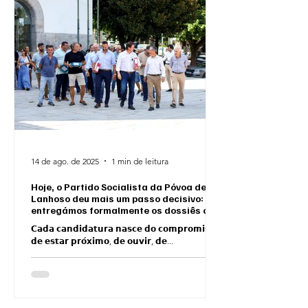
14 de ago. de 2025
1 min de leitura
Hoje, o Partido Socialista da Póvoa de
Lanhoso deu mais um passo decisivo:
entregámos formalmente os dossiês com
todas as listas de candidatos às Juntas
𝗖𝗮𝗱𝗮 𝗰𝗮𝗻𝗱𝗶𝗱𝗮𝘁𝘂𝗿𝗮 𝗻𝗮𝘀𝗰𝗲 𝗱𝗼 𝗰𝗼𝗺𝗽𝗿𝗼𝗺𝗶𝘀𝘀𝗼
de Freguesia.
𝗱𝗲 𝗲𝘀𝘁𝗮𝗿 𝗽𝗿𝗼́𝘅𝗶𝗺𝗼, 𝗱𝗲 𝗼𝘂𝘃𝗶𝗿, 𝗱𝗲...