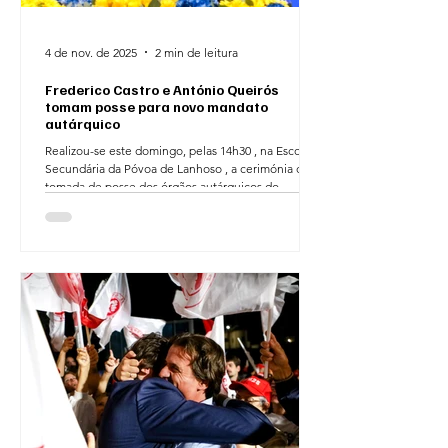
4 de nov. de 2025
2 min de leitura
Frederico Castro e António Queirós
tomam posse para novo mandato
autárquico
Realizou-se este domingo, pelas 14h30 , na Escola
Secundária da Póvoa de Lanhoso , a cerimónia de
tomada de posse dos órgãos autárquicos do
Município da Póvoa de Lanhoso , marcando o início
de um novo ciclo político no Concelho. O ato
solene assinalou a tomada de posse de Frederico
Castro como Presidente da Câmara Municipal da
Póvoa de Lanhoso , que renovou o seu
compromisso com o Concelho e com os Povenses,
e dos restantes membros que compõem o
executivo municipal. Na mesma