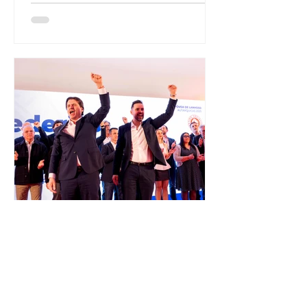
30 de mar. de 2025
3 min de leitura
Apresentação das candidaturas às
Uniões e Freguesias do PS da Póvoa de
Lanhoso com centenas de povoenses
22 candidatos do Partido Socialista apresentam-se