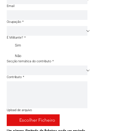
Email
Ocupação
*
É Militante?
*
Sim
Não
Secção temática do contributo
*
Contributo
*
Upload de arquivo
Escolher Ficheiro
Um número ilimitado de ficheiros pode ser enviado 