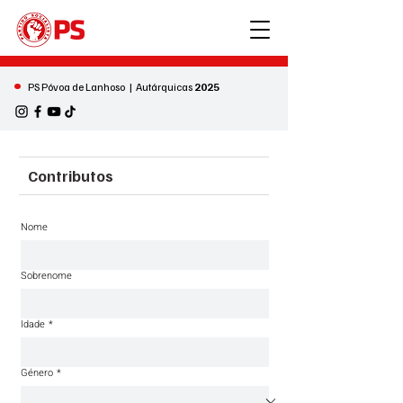
•
PS Póvoa de Lanhoso | Autárquicas
2025
Contributos
Nome
Sobrenome
Idade
*
Género
*