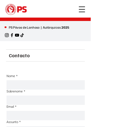
•
PS Póvoa de Lanhoso | Autárquicas
2025
Contacto
Nome
*
Sobrenome
*
Email
*
Assunto
*