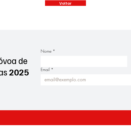
Voltar
Nome
*
óvoa de
as
2025
Email
*