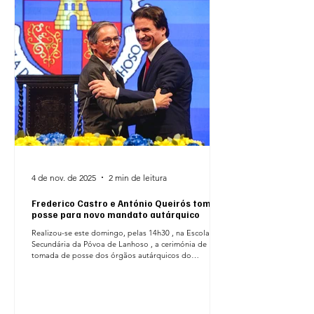
4 de nov. de 2025
2 min de leitura
Frederico Castro e António Queirós tomam
posse para novo mandato autárquico
Realizou-se este domingo, pelas 14h30 , na Escola
Secundária da Póvoa de Lanhoso , a cerimónia de
tomada de posse dos órgãos autárquicos do
Município da Póvoa de Lanhoso , marcando o início de
um novo ciclo político no Concelho. O ato solene
assinalou a tomada de posse de Frederico Castro
como Presidente da Câmara Municipal da Póvoa de
Lanhoso , que renovou o seu compromisso com o