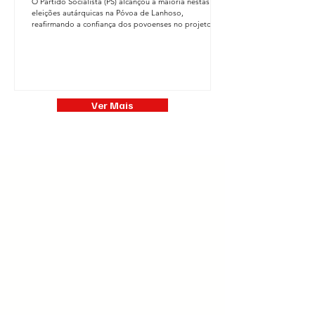
O Partido Socialista (PS) alcançou a maioria nestas
eleições autárquicas na Póvoa de Lanhoso,
reafirmando a confiança dos povoenses no projeto
liderado por Frederico Castro e António Queirós,
candidato à Câmara Municipal e à Assembleia
Municipal, respetivamente. O PS obteve 51,84% dos
votos válidos, correspondendo a 8.307 votos ,
elegendo 4 vereadores e garantindo a continuidade
do projeto socialista na liderança do município.
Frederico Castro foi reeleito Presidente da Câ
Ver Mais