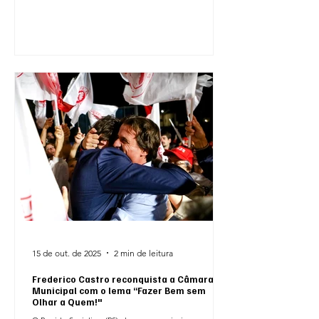
na feira simboliza o compromisso de continuar junto
das pessoas, ouvindo-as e trabalhando diariamente
por um concelho melhor. A política faz-se com
presença, diálogo e ação — e é com essa dedicação e
humildade que continuará a ser fe
15 de out. de 2025
2 min de leitura
Frederico Castro reconquista a Câmara
Municipal com o lema “Fazer Bem sem
Olhar a Quem!"