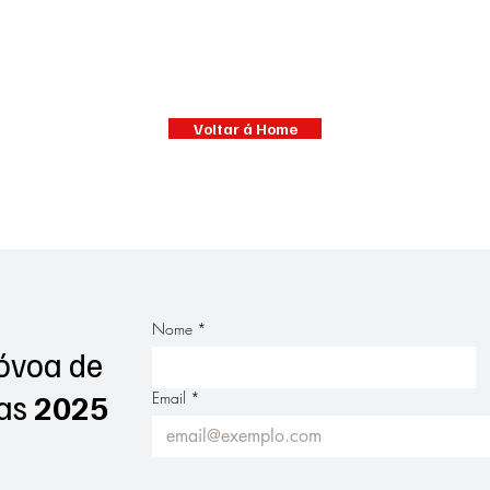
Voltar á Home
Nome
*
óvoa de
as
2025
Email
*