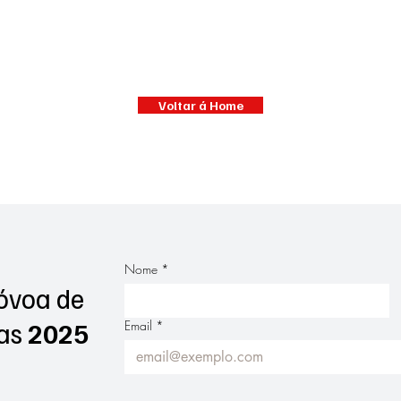
Voltar á Home
Nome
*
óvoa de
as
2025
Email
*