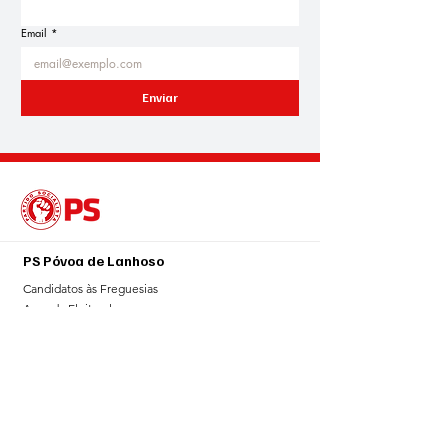
Email
*
Enviar
PS Póvoa de Lanhoso
Candidatos às Freguesias
Agenda Eleitoral
Blogue
Notícias
Sala de Imprensa
Galeria
Contributos
Contacto