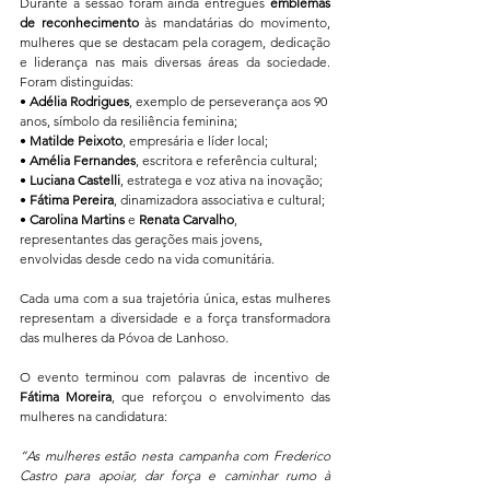
Durante a sessão foram ainda entregues 
emblemas 
de reconhecimento
 às mandatárias do movimento, 
mulheres que se destacam pela coragem, dedicação 
e liderança nas mais diversas áreas da sociedade. 
Foram distinguidas:
• 
Adélia Rodrigues
, exemplo de perseverança aos 90 
anos, símbolo da resiliência feminina;
• 
Matilde Peixoto
, empresária e líder local;
• 
Amélia Fernandes
, escritora e referência cultural;
• 
Luciana Castelli
, estratega e voz ativa na inovação;
• 
Fátima Pereira
, dinamizadora associativa e cultural;
• 
Carolina Martins
 e 
Renata Carvalho
, 
representantes das gerações mais jovens, 
envolvidas desde cedo na vida comunitária.
Cada uma com a sua trajetória única, estas mulheres 
representam a diversidade e a força transformadora 
das mulheres da Póvoa de Lanhoso.
O evento terminou com palavras de incentivo de 
Fátima Moreira
, que reforçou o envolvimento das 
mulheres na candidatura:
“As mulheres estão nesta campanha com Frederico 
Castro para apoiar, dar força e caminhar rumo à 