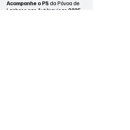
Acompanhe o PS
da Póvoa de
Lanhoso
nas Autárquicas
2025
Nome
*
Sobrenome
*
Email
*
Enviar
PS Póvoa de Lanhoso
Candidatos às Freguesias