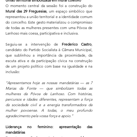
União territorial simbolizada em mural coletivo
O momento central da sessão foi a construção do 
Mural das 29 Freguesias
, um espaço simbólico que 
representou a união territorial e a identidade comum 
do concelho. Este gesto materializou o compromisso 
de todas as mulheres presentes com uma Póvoa de 
Lanhoso mais coesa, participativa e inclusiva.
Seguiu-se a intervenção de 
Frederico Castro
, 
candidato do Partido Socialista à Câmara Municipal, 
que sublinhou a importância da proximidade, da 
escuta ativa e da participação cívica na construção 
de um projeto político com base na igualdade e na 
inclusão:
“Apresentamos hoje as nossas mandatárias — as 7 
Marias da Fonte — que simbolizam todas as 
mulheres da Póvoa de Lanhoso. Com histórias, 
percursos e idades diferentes, representam a força 
da sociedade civil e a energia transformadora da 
mulher povoense. A todas, o meu profundo 
agradecimento pela vossa força e apoio.”
Liderança no feminino: apresentação das 
mandatárias