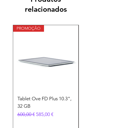
comprem com segurança.
relacionados
PROMOÇÃO
Tablet Ove FD Plus 10.3",
Laptop Pilates 14", 
32 GB
screen, 12 GB memór
Preço normal
Preço promocional
Preço
600,00 €
585,00 €
600,00 €