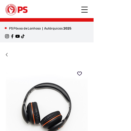
•
PS Póvoa de Lanhoso | Autárquicas
2025