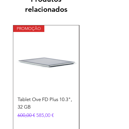
comprem com segurança.
relacionados
PROMOÇÃO
Tablet Ove FD Plus 10.3",
Laptop Pilates 14", 
32 GB
screen, 12 GB memór
Preço normal
Preço promocional
Preço
600,00 €
585,00 €
600,00 €