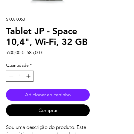
SKU: 0063
Tablet JP - Space
10,4", Wi-Fi, 32 GB
Preço
Preço
 600,00 € 
585,00 €
normal
promocional
Quantidade
*
Adicionar ao carrinho
Comprar
Sou uma descrição do produto. Este