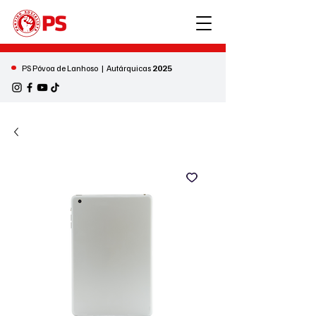
•
PS Póvoa de Lanhoso | Autárquicas
2025