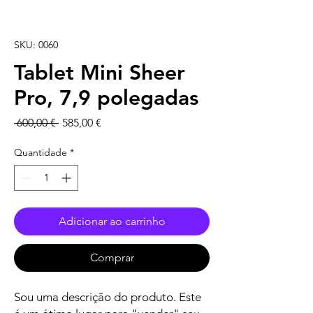
SKU: 0060
Tablet Mini Sheer
Pro, 7,9 polegadas
Preço
Preço
 600,00 € 
585,00 €
normal
promocional
Quantidade
*
Adicionar ao carrinho
Comprar
Sou uma descrição do produto. Este