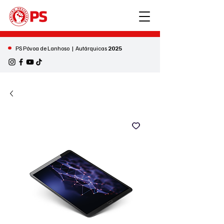
•
PS Póvoa de Lanhoso | Autárquicas
2025