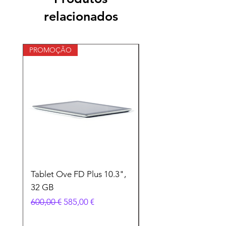
comprem com segurança.
relacionados
PROMOÇÃO
Tablet Ove FD Plus 10.3",
Laptop Pilates 14", 
32 GB
screen, 12 GB memór
Preço normal
Preço promocional
Preço
600,00 €
585,00 €
600,00 €