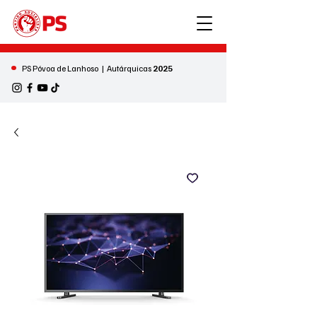
•
PS Póvoa de Lanhoso | Autárquicas
2025