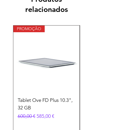
comprem com segurança.
relacionados
PROMOÇÃO
Tablet Ove FD Plus 10.3",
Laptop Pilates 14", 
32 GB
screen, 12 GB memór
Preço normal
Preço promocional
Preço
600,00 €
585,00 €
600,00 €