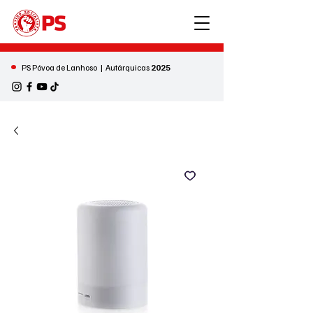
•
PS Póvoa de Lanhoso | Autárquicas
2025